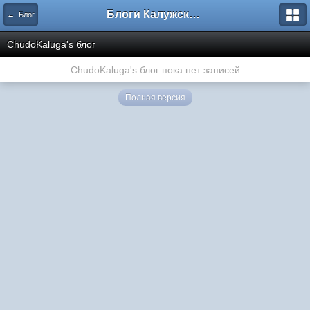
Блоги Калужского перекрестка
← Блог
ChudoKaluga's блог
ChudoKaluga's блог пока нет записей
Полная версия