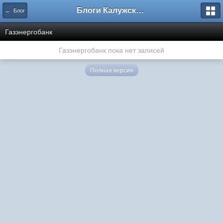
Блоги Калужского перекрестка
← Блог
Газэнергобанк
Газэнергобанк пока нет записей
Полная версия