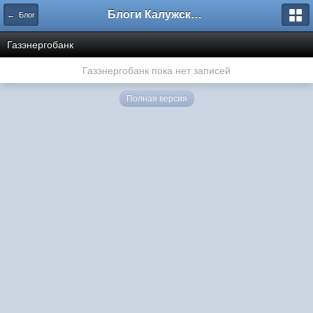
Блоги Калужского перекрестка
← Блог
Газэнергобанк
Газэнергобанк пока нет записей
Полная версия