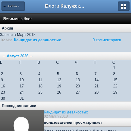
Блоги Калужского перекрестка
← Ястимин's блог
Ястимин's блог
Архив
Записи в Март 2018
Кандидат из девяностых
0 комментариев
02 Mar
←
Август 2026
→
В
П
В
С
Ч
П
С
1
2
3
4
5
6
7
8
9
10
11
12
13
14
15
16
17
18
19
20
21
22
23
24
25
26
27
28
29
30
31
Последние записи
Кандидат из девяностых
02 March 2018
пользователей просматривает