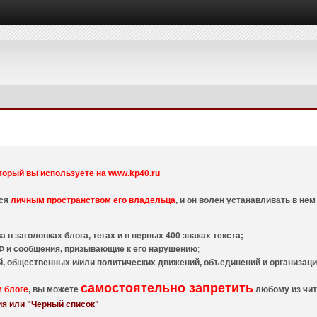
торый вы используете на www.kp40.ru
тся
личным пространством его владельца
, и он волен устанавливать в н
 в заголовках блога, тегах и в первых 400 знаках текста;
 и сообщения, призывающие к его нарушению
;
й, общественных и/или политических движений, объединений и организа
самостоятельно запретить
м блоге
, вы можете
любому из чит
я или "Черный список"