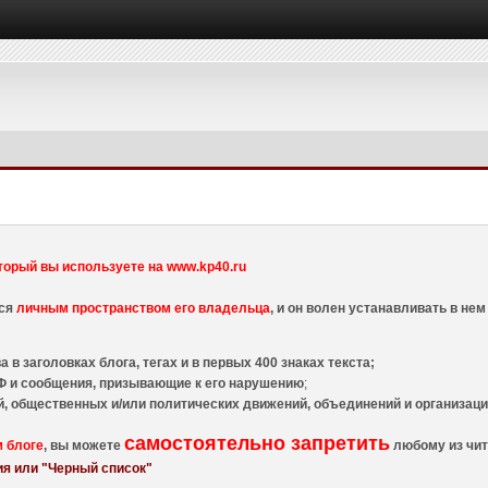
торый вы используете на www.kp40.ru
тся
личным пространством его владельца
, и он волен устанавливать в н
 в заголовках блога, тегах и в первых 400 знаках текста;
 и сообщения, призывающие к его нарушению
;
й, общественных и/или политических движений, объединений и организа
самостоятельно запретить
м блоге
, вы можете
любому из чит
я или "Черный список"