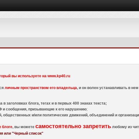
торый вы используете на www.kp40.ru
тся
личным пространством его владельца
, и он волен устанавливать в н
 в заголовках блога, тегах и в первых 400 знаках текста;
 и сообщения, призывающие к его нарушению
;
й, общественных и/или политических движений, объединений и организа
самостоятельно запретить
м блоге
, вы можете
любому из чит
я или "Черный список"