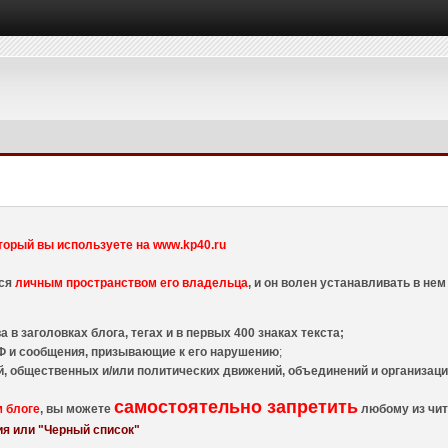
торый вы используете на www.kp40.ru
тся
личным пространством его владельца
, и он волен устанавливать в н
 в заголовках блога, тегах и в первых 400 знаках текста;
 и сообщения, призывающие к его нарушению
;
й, общественных и/или политических движений, объединений и организа
самостоятельно запретить
м блоге
, вы можете
любому из чит
я или "Черный список"