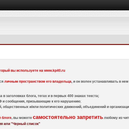
торый вы используете на www.kp40.ru
тся
личным пространством его владельца
, и он волен устанавливать в н
 в заголовках блога, тегах и в первых 400 знаках текста;
 и сообщения, призывающие к его нарушению
;
й, общественных и/или политических движений, объединений и организа
самостоятельно запретить
м блоге
, вы можете
любому из чит
я или "Черный список"