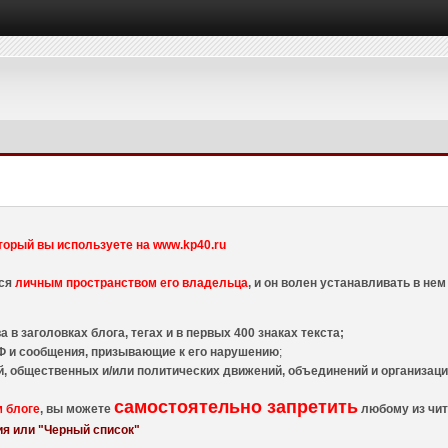
торый вы используете на www.kp40.ru
тся
личным пространством его владельца
, и он волен устанавливать в н
 в заголовках блога, тегах и в первых 400 знаках текста;
 и сообщения, призывающие к его нарушению
;
й, общественных и/или политических движений, объединений и организа
самостоятельно запретить
м блоге
, вы можете
любому из чит
я или "Черный список"