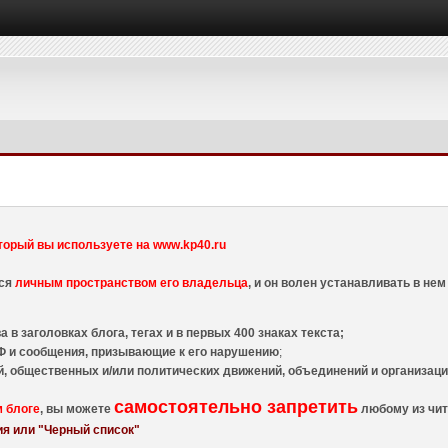
торый вы используете на www.kp40.ru
тся
личным пространством его владельца
, и он волен устанавливать в н
 в заголовках блога, тегах и в первых 400 знаках текста;
 и сообщения, призывающие к его нарушению
;
й, общественных и/или политических движений, объединений и организа
самостоятельно запретить
м блоге
, вы можете
любому из чит
я или "Черный список"