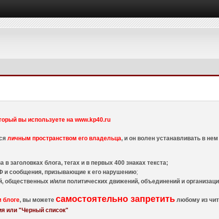
торый вы используете на www.kp40.ru
тся
личным пространством его владельца
, и он волен устанавливать в н
 в заголовках блога, тегах и в первых 400 знаках текста;
 и сообщения, призывающие к его нарушению
;
й, общественных и/или политических движений, объединений и организа
самостоятельно запретить
м блоге
, вы можете
любому из чит
я или "Черный список"