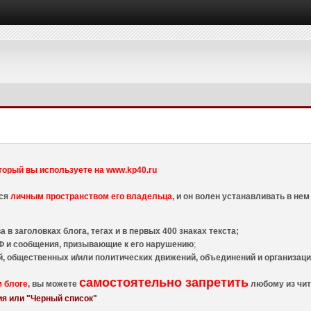
торый вы используете на www.kp40.ru
тся
личным пространством его владельца
, и он волен устанавливать в н
 в заголовках блога, тегах и в первых 400 знаках текста;
 и сообщения, призывающие к его нарушению
;
й, общественных и/или политических движений, объединений и организа
самостоятельно запретить
м блоге
, вы можете
любому из чит
я или "Черный список"