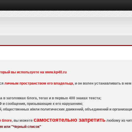
торый вы используете на www.kp40.ru
тся
личным пространством его владельца
, и он волен устанавливать в н
 в заголовках блога, тегах и в первых 400 знаках текста;
 и сообщения, призывающие к его нарушению
;
й, общественных и/или политических движений, объединений и организа
самостоятельно запретить
м блоге
, вы можете
любому из чит
я или "Черный список"