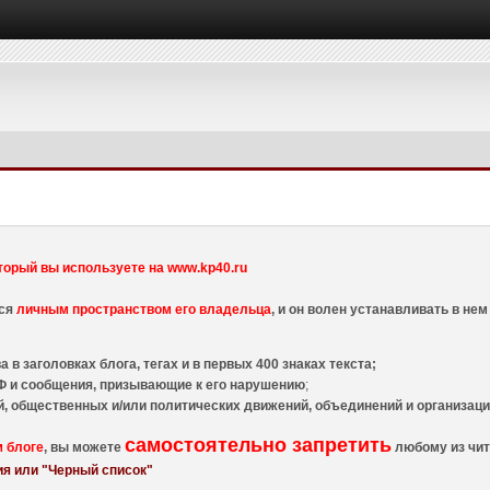
торый вы используете на www.kp40.ru
тся
личным пространством его владельца
, и он волен устанавливать в н
 в заголовках блога, тегах и в первых 400 знаках текста;
 и сообщения, призывающие к его нарушению
;
й, общественных и/или политических движений, объединений и организа
самостоятельно запретить
м блоге
, вы можете
любому из чит
я или "Черный список"