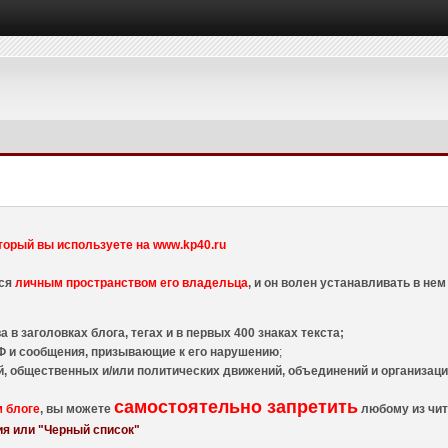
торый вы используете на www.kp40.ru
тся
личным пространством его владельца
, и он волен устанавливать в н
 в заголовках блога, тегах и в первых 400 знаках текста;
 и сообщения, призывающие к его нарушению
;
й, общественных и/или политических движений, объединений и организа
самостоятельно запретить
м блоге
, вы можете
любому из чит
я или "Черный список"