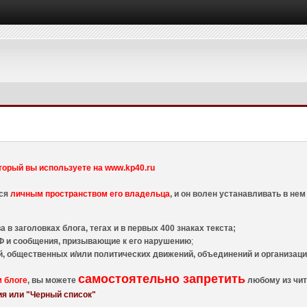
торый вы используете на www.kp40.ru
тся
личным пространством его владельца
, и он волен устанавливать в н
 в заголовках блога, тегах и в первых 400 знаках текста;
 и сообщения, призывающие к его нарушению
;
й, общественных и/или политических движений, объединений и организа
самостоятельно запретить
м блоге
, вы можете
любому из чит
я или "Черный список"