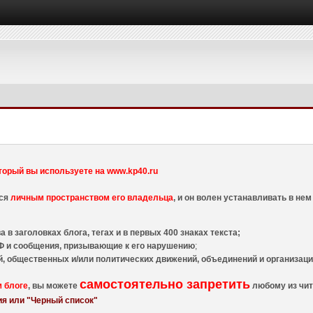
торый вы используете на www.kp40.ru
тся
личным пространством его владельца
, и он волен устанавливать в н
 в заголовках блога, тегах и в первых 400 знаках текста;
 и сообщения, призывающие к его нарушению
;
й, общественных и/или политических движений, объединений и организа
самостоятельно запретить
м блоге
, вы можете
любому из чит
я или "Черный список"