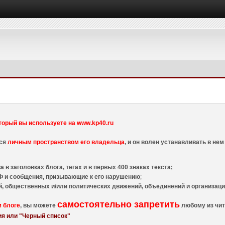
торый вы используете на www.kp40.ru
тся
личным пространством его владельца
, и он волен устанавливать в н
 в заголовках блога, тегах и в первых 400 знаках текста;
 и сообщения, призывающие к его нарушению
;
й, общественных и/или политических движений, объединений и организа
самостоятельно запретить
м блоге
, вы можете
любому из чит
я или "Черный список"