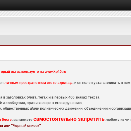
торый вы используете на www.kp40.ru
тся
личным пространством его владельца
, и он волен устанавливать в н
 в заголовках блога, тегах и в первых 400 знаках текста;
 и сообщения, призывающие к его нарушению
;
й, общественных и/или политических движений, объединений и организа
самостоятельно запретить
м блоге
, вы можете
любому из чит
я или "Черный список"