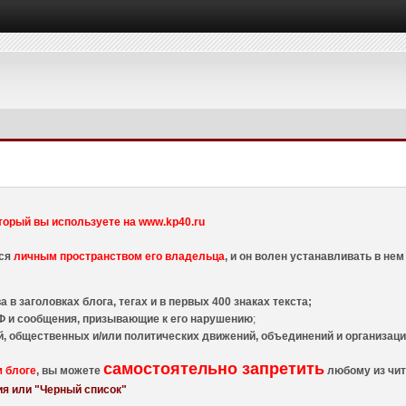
торый вы используете на www.kp40.ru
тся
личным пространством его владельца
, и он волен устанавливать в н
 в заголовках блога, тегах и в первых 400 знаках текста;
 и сообщения, призывающие к его нарушению
;
й, общественных и/или политических движений, объединений и организа
самостоятельно запретить
м блоге
, вы можете
любому из чит
я или "Черный список"