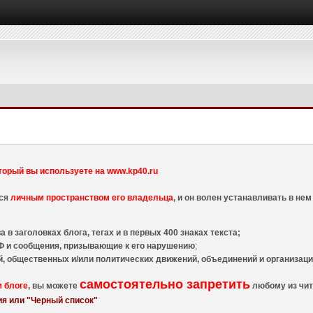
торый вы используете на www.kp40.ru
тся
личным пространством его владельца
, и он волен устанавливать в н
 в заголовках блога, тегах и в первых 400 знаках текста;
 и сообщения, призывающие к его нарушению
;
й, общественных и/или политических движений, объединений и организа
самостоятельно запретить
м блоге
, вы можете
любому из чит
я или "Черный список"