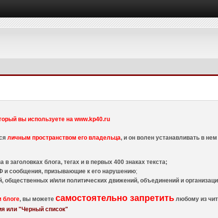
торый вы используете на www.kp40.ru
тся
личным пространством его владельца
, и он волен устанавливать в н
 в заголовках блога, тегах и в первых 400 знаках текста;
 и сообщения, призывающие к его нарушению
;
й, общественных и/или политических движений, объединений и организа
самостоятельно запретить
м блоге
, вы можете
любому из чит
я или "Черный список"