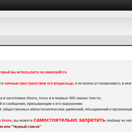
торый вы используете на www.kp40.ru
тся
личным пространством его владельца
, и он волен устанавливать в н
 в заголовках блога, тегах и в первых 400 знаках текста;
 и сообщения, призывающие к его нарушению
;
й, общественных и/или политических движений, объединений и организа
самостоятельно запретить
м блоге
, вы можете
любому из чит
я или "Черный список"