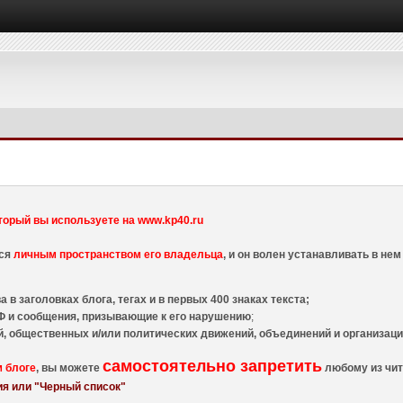
торый вы используете на www.kp40.ru
тся
личным пространством его владельца
, и он волен устанавливать в н
 в заголовках блога, тегах и в первых 400 знаках текста;
 и сообщения, призывающие к его нарушению
;
й, общественных и/или политических движений, объединений и организа
самостоятельно запретить
м блоге
, вы можете
любому из чит
я или "Черный список"