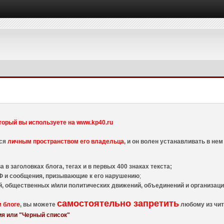
торый вы используете на www.kp40.ru
тся
личным пространством его владельца
, и он волен устанавливать в н
 в заголовках блога, тегах и в первых 400 знаках текста;
 и сообщения, призывающие к его нарушению
;
й, общественных и/или политических движений, объединений и организа
самостоятельно запретить
м блоге
, вы можете
любому из чит
я или "Черный список"