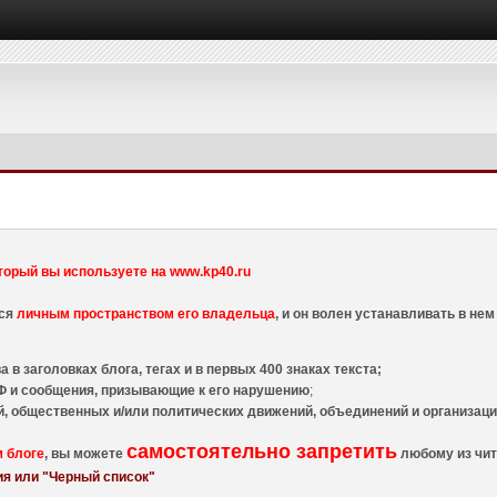
торый вы используете на www.kp40.ru
тся
личным пространством его владельца
, и он волен устанавливать в н
 в заголовках блога, тегах и в первых 400 знаках текста;
 и сообщения, призывающие к его нарушению
;
й, общественных и/или политических движений, объединений и организа
самостоятельно запретить
м блоге
, вы можете
любому из чит
я или "Черный список"