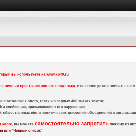
торый вы используете на www.kp40.ru
тся
личным пространством его владельца
, и он волен устанавливать в н
 в заголовках блога, тегах и в первых 400 знаках текста;
 и сообщения, призывающие к его нарушению
;
й, общественных и/или политических движений, объединений и организа
самостоятельно запретить
м блоге
, вы можете
любому из чит
я или "Черный список"