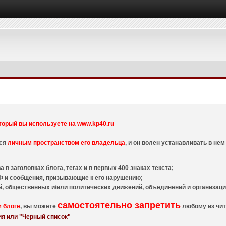
торый вы используете на www.kp40.ru
тся
личным пространством его владельца
, и он волен устанавливать в н
 в заголовках блога, тегах и в первых 400 знаках текста;
 и сообщения, призывающие к его нарушению
;
й, общественных и/или политических движений, объединений и организа
самостоятельно запретить
м блоге
, вы можете
любому из чит
я или "Черный список"