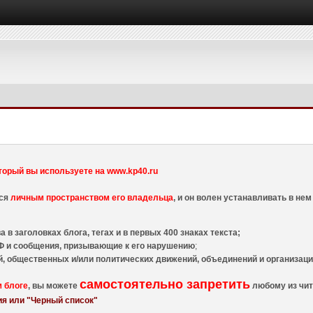
торый вы используете на www.kp40.ru
тся
личным пространством его владельца
, и он волен устанавливать в н
 в заголовках блога, тегах и в первых 400 знаках текста;
 и сообщения, призывающие к его нарушению
;
й, общественных и/или политических движений, объединений и организа
самостоятельно запретить
м блоге
, вы можете
любому из чит
я или "Черный список"