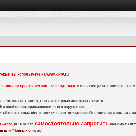
торый вы используете на www.kp40.ru
тся
личным пространством его владельца
, и он волен устанавливать в н
 в заголовках блога, тегах и в первых 400 знаках текста;
 и сообщения, призывающие к его нарушению
;
й, общественных и/или политических движений, объединений и организа
самостоятельно запретить
м блоге
, вы можете
любому из чит
я или "Черный список"