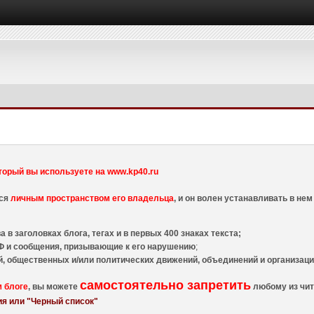
торый вы используете на www.kp40.ru
тся
личным пространством его владельца
, и он волен устанавливать в н
 в заголовках блога, тегах и в первых 400 знаках текста;
 и сообщения, призывающие к его нарушению
;
й, общественных и/или политических движений, объединений и организа
самостоятельно запретить
м блоге
, вы можете
любому из чит
я или "Черный список"