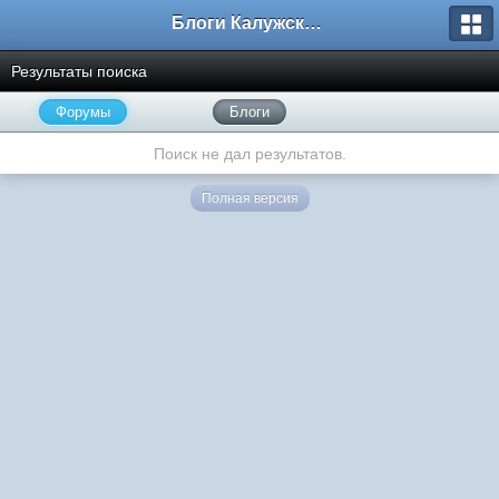
Блоги Калужского перекрестка
Результаты поиска
Форумы
Блоги
Поиск не дал результатов.
Полная версия