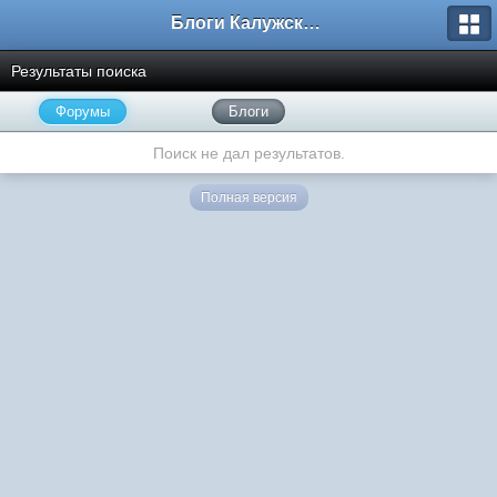
Блоги Калужского перекрестка
Результаты поиска
Форумы
Блоги
Поиск не дал результатов.
Полная версия