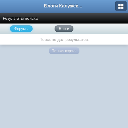
Блоги Калужского перекрестка
Результаты поиска
Форумы
Блоги
Поиск не дал результатов.
Полная версия