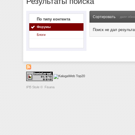
Результаты поиска
Сортировать
дате обн
По типу контента
Форумы
Поиск не дал результа
Блоги
IPB Style
©
Fisana