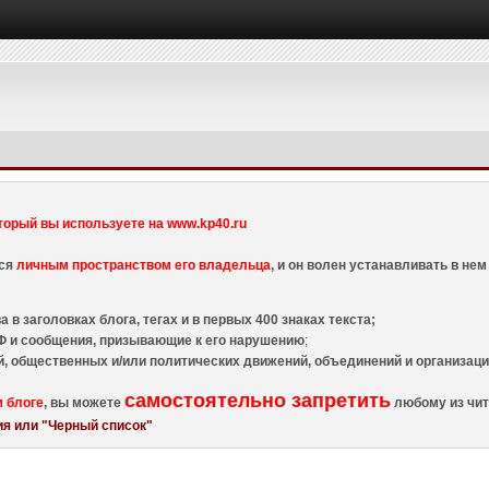
торый вы используете на www.kp40.ru
тся
личным пространством его владельца
, и он волен устанавливать в н
 в заголовках блога, тегах и в первых 400 знаках текста;
 и сообщения, призывающие к его нарушению
;
й, общественных и/или политических движений, объединений и организа
самостоятельно запретить
м блоге
, вы можете
любому из чит
я или "Черный список"