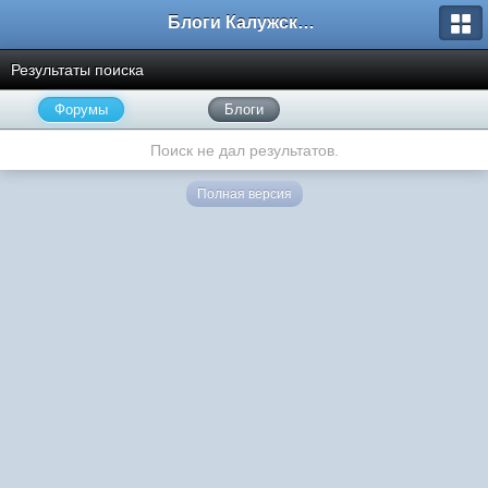
Блоги Калужского перекрестка
Результаты поиска
Форумы
Блоги
Поиск не дал результатов.
Полная версия