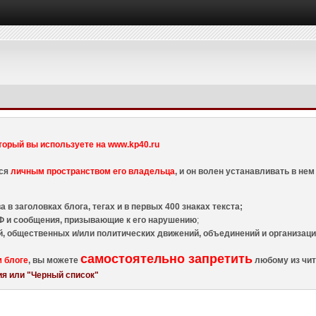
торый вы используете на www.kp40.ru
тся
личным пространством его владельца
, и он волен устанавливать в н
 в заголовках блога, тегах и в первых 400 знаках текста;
 и сообщения, призывающие к его нарушению
;
й, общественных и/или политических движений, объединений и организа
самостоятельно запретить
м блоге
, вы можете
любому из чит
я или "Черный список"