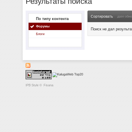
Результаты поиска
Сортировать
дате обн
По типу контента
Форумы
Поиск не дал результа
Блоги
IPB Style
©
Fisana