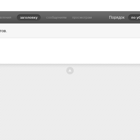
Порядок
овления
заголовку
сообщениям
просмотрам
по у
тов.