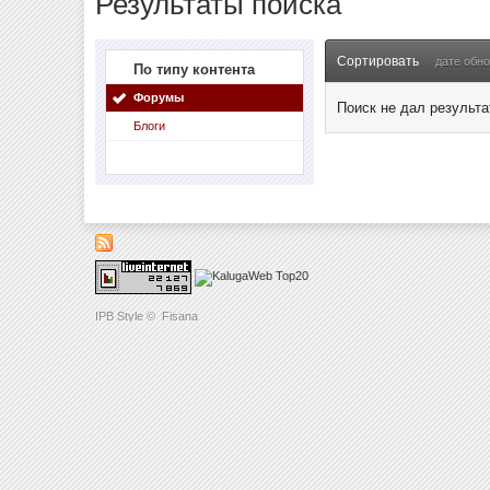
Результаты поиска
Сортировать
дате обн
По типу контента
Форумы
Поиск не дал результа
Блоги
IPB Style
©
Fisana