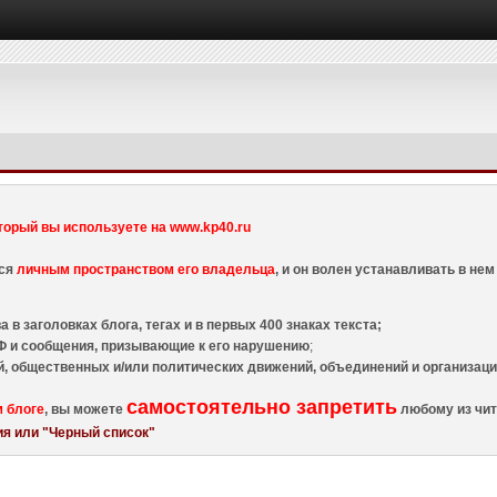
торый вы используете на www.kp40.ru
тся
личным пространством его владельца
, и он волен устанавливать в н
 в заголовках блога, тегах и в первых 400 знаках текста;
 и сообщения, призывающие к его нарушению
;
й, общественных и/или политических движений, объединений и организа
самостоятельно запретить
м блоге
, вы можете
любому из чит
я или "Черный список"