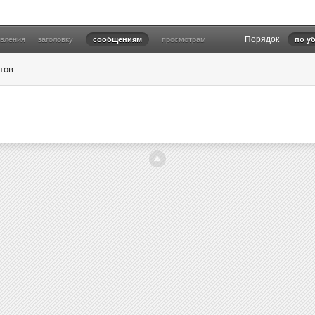
Порядок
овления
заголовку
сообщениям
просмотрам
по у
тов.