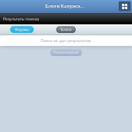
Блоги Калужского перекрестка
Результаты поиска
Форумы
Блоги
Поиск не дал результатов.
Полная версия