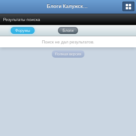
Блоги Калужского перекрестка
Результаты поиска
Форумы
Блоги
Поиск не дал результатов.
Полная версия