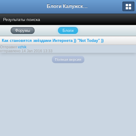
Блоги Калужского перекрестка
Результаты поиска
Форумы
Блоги
Как становятся звёздами Интернета )) "Not Today" ))
Отправил
vzhik
отправлено 14 Jan 2016 13:33
Полная версия