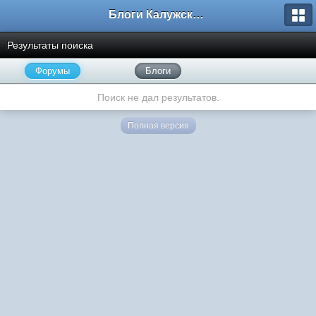
Блоги Калужского перекрестка
Результаты поиска
Форумы
Блоги
Поиск не дал результатов.
Полная версия