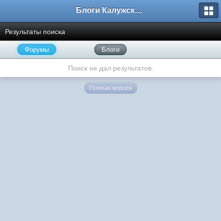
Блоги Калужского перекрестка
Результаты поиска
Форумы
Блоги
Поиск не дал результатов.
Полная версия