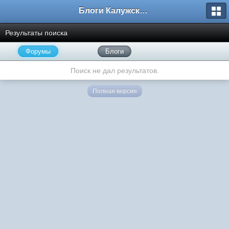
Блоги Калужского перекрестка
Результаты поиска
Форумы
Блоги
Поиск не дал результатов.
Полная версия