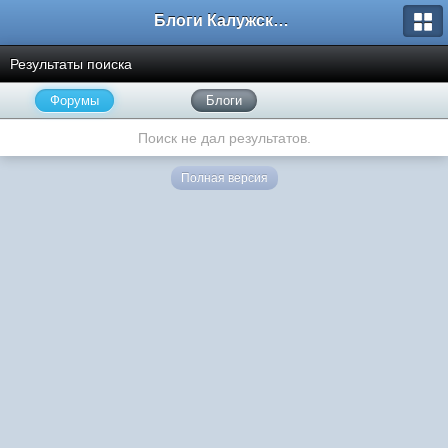
Блоги Калужского перекрестка
Результаты поиска
Форумы
Блоги
Поиск не дал результатов.
Полная версия