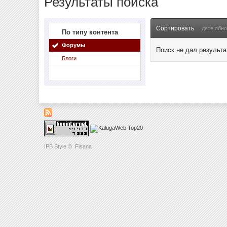
Результаты поиска
Сортировать
дате обн
По типу контента
Форумы
Поиск не дал результа
Блоги
IPB Style
©
Fisana