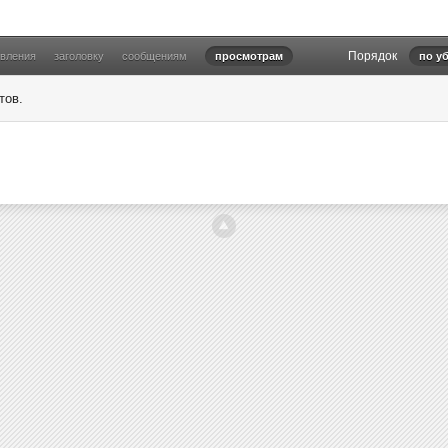
Порядок
овления
заголовку
сообщениям
просмотрам
по у
тов.