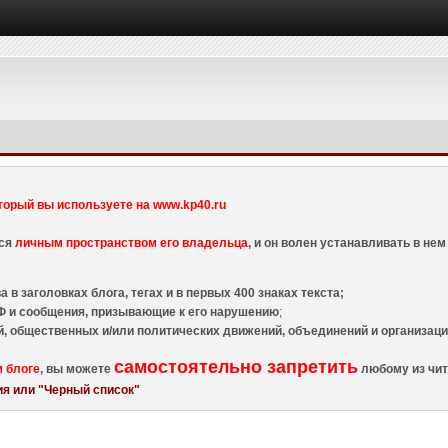
торый вы используете на www.kp40.ru
тся
личным пространством его владельца
, и он волен устанавливать в н
 в заголовках блога, тегах и в первых 400 знаках текста;
 и сообщения, призывающие к его нарушению
;
й, общественных и/или политических движений, объединений и организа
самостоятельно запретить
м блоге
, вы можете
любому из чит
я или "Черный список"