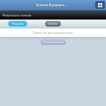
Блоги Калужского перекрестка
Результаты поиска
Форумы
Блоги
Поиск не дал результатов.
Полная версия