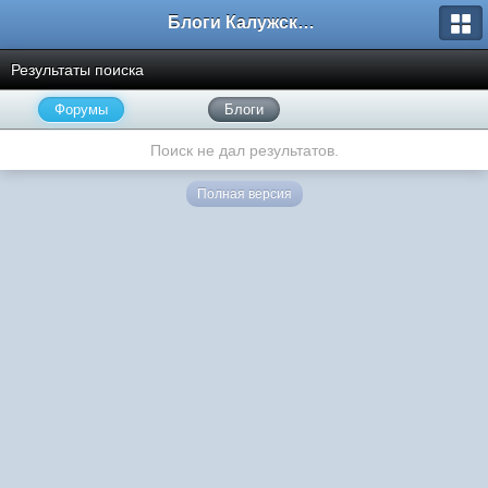
Блоги Калужского перекрестка
Результаты поиска
Форумы
Блоги
Поиск не дал результатов.
Полная версия