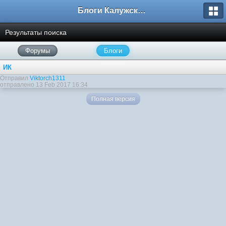
Блоги Калужского перекрестка
Результаты поиска
Форумы
Блоги
ИК
Отправил
Viktorch1311
отправлено 13 Feb 2017 16:34
Полная версия